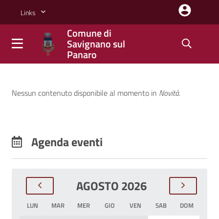
Salta al contenuto principale della pagina
Links
Comune di
Savignano sul
Panaro
Parte principale della pagina
Comune di Savignano sul P
Novità
Nessun contenuto disponibile al momento
in
Novità
.
Agenda eventi
AGOSTO 2026
LUN
MAR
MER
GIO
VEN
SAB
DOM